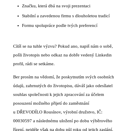
Značku, která dbá na svoji prezentaci
Stabilní a zavedenou firmu s dlouholetou tradicí
Formu spolupráce podle tvých preferencí
Cítíš se na tuhle výzvu? Pokud ano, napiš nám o sobě,
pošli životopis nebo odkaz na dobře vedený Linkedin
profil, rádi se setkáme.
Ber prosím na vědomí, že poskytnutím svých osobních
údajů, zahrnutých do životopisu, dáváš jako odesílatel
souhlas společnosti k jejich zpracování za účelem
posouzení možného přijetí do zaměstnání
u DŘEVODÍLO Rousínov, výrobní družstvo, IČ:
00030597 a následnému uložení po dobu výběrového
řízení, nejdéle však na dobu půl roku od jejich zaslání.