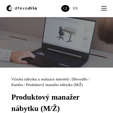
služby
CZ
EN
projekty
produkty
o nás
spolupráce
kontakt
Výroba nábytku a realizace interiérů | Dřevodílo
/
Kariéra
/
Produktový manažer nábytku (M/Ž)
e-shop
Produktový manažer
nábytku (M/Ž)