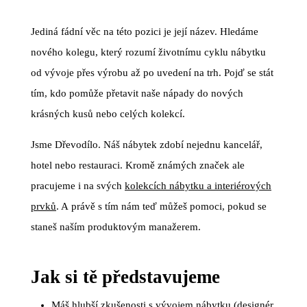
Jediná fádní věc na této pozici je její název. Hledáme
nového kolegu, který rozumí životnímu cyklu nábytku
od vývoje přes výrobu až po uvedení na trh. Pojď se stát
tím, kdo pomůže přetavit naše nápady do nových
krásných kusů nebo celých kolekcí.
Jsme Dřevodílo. Náš nábytek zdobí nejednu kancelář,
hotel nebo restauraci. Kromě známých značek ale
pracujeme i na svých
kolekcích nábytku a interiérových
prvků
. A právě s tím nám teď můžeš pomoci, pokud se
staneš naším produktovým manažerem.
Jak si tě představujeme
Máš hlubší zkušenosti s vývojem nábytku (designér,