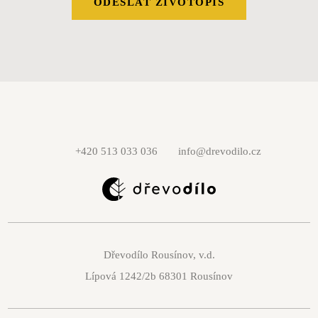
ODESLAT ŽIVOTOPIS
+420 513 033 036
info@drevodilo.cz
Dřevodílo Rousínov, v.d.
Lípová 1242/2b 68301 Rousínov